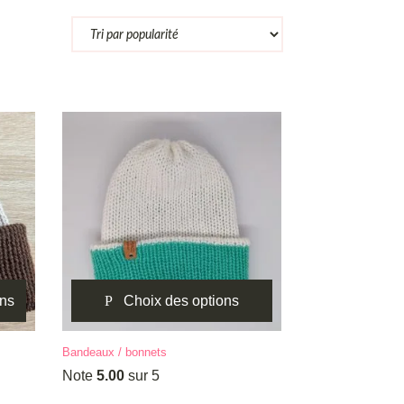
ons
Choix des options
Ce
Bandeaux / bonnets
produit
Note
5.00
sur 5
a