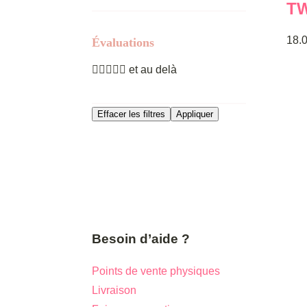
TW
plus
vari
18.
Évaluations
Les
opti





et au delà
peu
être
Effacer les filtres
Appliquer
choi
sur
la
pag
du
prod
Besoin d’aide ?
Points de vente physiques
Livraison