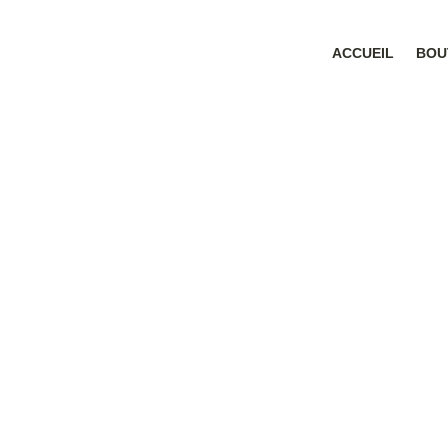
ACCUEIL
BOU
hiver
Home
›
Boutique
› Produits identifiés “hiver”