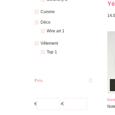
Yé
plus
vari
Cuisine
14.
Les
Déco
opti
Wire art
1
peu
être
Vêtement
choi
sur
Top
1
la
pag
du
prod
Prix
Ce
Band
€
-
€
prod
Not
a