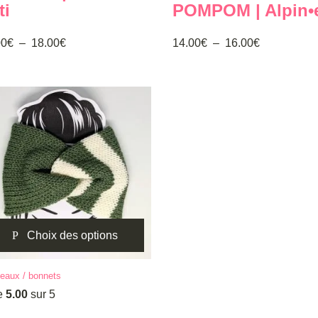
ti
POMPOM | Alpin•
ieurs
plusieurs
ations.
variations.
Plage
Plage
00
€
–
18.00
€
14.00
€
–
16.00
€
Les
de
de
ons
options
prix :
prix :
vent
peuvent
14.00€
14.00€
être
à
à
sies
choisies
18.00€
16.00€
sur
la
e
page
du
uit
produit
Choix des options
eaux / bonnets
uit
e
5.00
sur 5