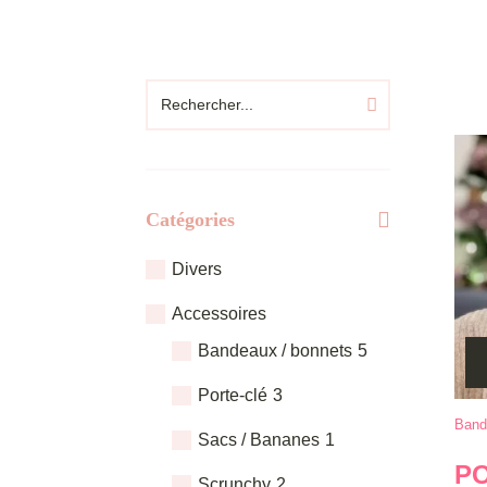
Catégories
Divers
Accessoires
Bandeaux / bonnets
5
Porte-clé
3
Ce
Band
Sacs / Bananes
1
prod
PO
a
Scrunchy
2