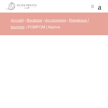
Accueil
›
Boutique
›
Accessoires
›
Bandeaux /
bonnets
› POMPOM | Alpin•e