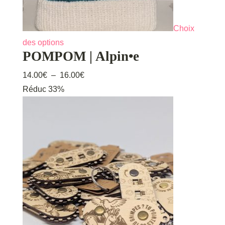
Choix
Ce
des options
POMPOM | Alpin•e
produit
a
Plage
14.00
€
–
16.00
€
plusieurs
de
Réduc 33%
variations.
prix :
Les
14.00€
options
à
peuvent
16.00€
être
choisies
sur
la
page
du