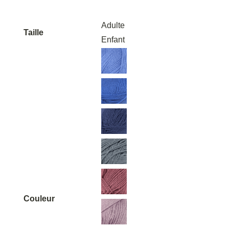
de
prix :
Adulte
Taille
14.00€
Enfant
à
16.00€
Couleur