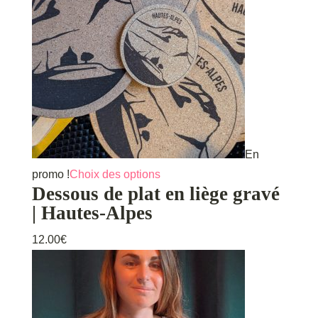
En
Ce
promo !
Choix des options
Dessous de plat en liège gravé
produit
| Hautes-Alpes
a
plusieurs
12.00
€
variations.
Les
options
peuvent