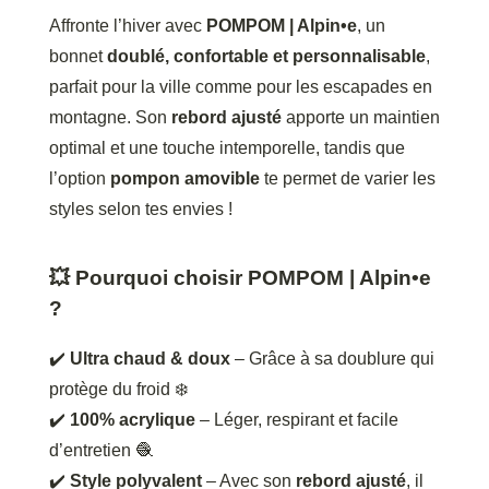
Affronte l’hiver avec
POMPOM | Alpin•e
, un
bonnet
doublé, confortable et personnalisable
,
parfait pour la ville comme pour les escapades en
montagne. Son
rebord ajusté
apporte un maintien
optimal et une touche intemporelle, tandis que
l’option
pompon amovible
te permet de varier les
styles selon tes envies !
💥 Pourquoi choisir POMPOM | Alpin•e
?
✔️
Ultra chaud & doux
– Grâce à sa doublure qui
protège du froid ❄️
✔️
100% acrylique
– Léger, respirant et facile
d’entretien 🧶
✔️
Style polyvalent
– Avec son
rebord ajusté
, il