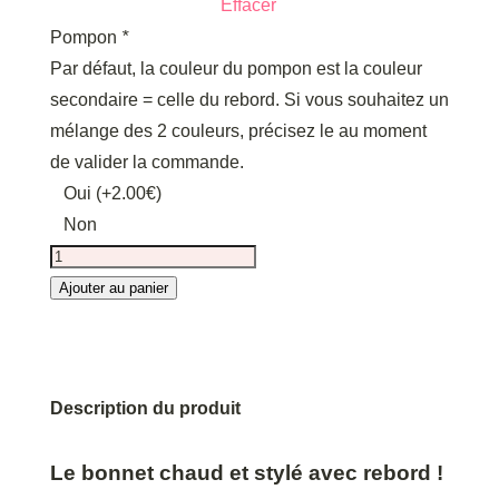
Effacer
Pompon
*
Par défaut, la couleur du pompon est la couleur
secondaire = celle du rebord. Si vous souhaitez un
mélange des 2 couleurs, précisez le au moment
de valider la commande.
Oui
(+
2.00
€
)
Non
quantité
de
Ajouter au panier
POMPOM
|
Alpin•e
Description du produit
Le bonnet chaud et stylé avec rebord !