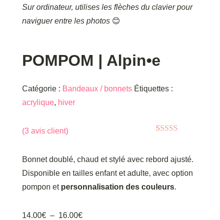
Sur ordinateur, utilises les flèches du clavier pour
naviguer entre les photos
😊
POMPOM | Alpin•e
Catégorie :
Bandeaux / bonnets
Étiquettes :
acrylique
,
hiver
(
3
avis client)
Noté
3
5.00
sur
5 basé sur
notations
Bonnet doublé, chaud et stylé avec rebord ajusté.
client
Disponible en tailles enfant et adulte, avec option
pompon et
personnalisation des couleurs
.
Plage
14.00
€
–
16.00
€