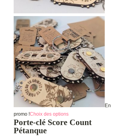
produit
En
Ce
promo !
Choix des options
Porte-clé Score Count
produit
Pétanque
a