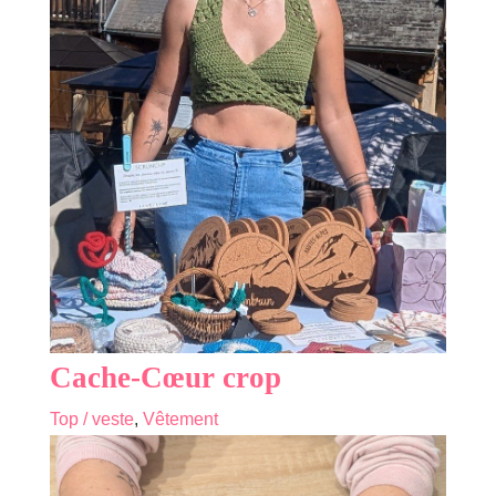
Cache-Cœur crop
Top / veste
,
Vêtement