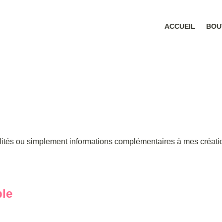
ACCUEIL
BOU
Amigurumis
lités ou simplement informations complémentaires à mes créati
ble