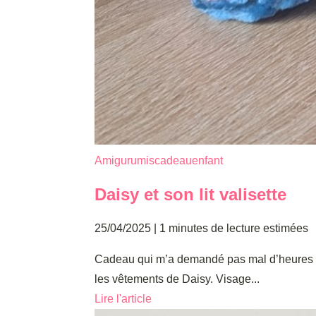
Amigurumis
cadeau
enfant
Daisy et son lit valisette
25/04/2025
|
1 minutes de lecture estimées
Cadeau qui m’a demandé pas mal d’heures de t
les vêtements de Daisy. Visage...
Lire l'article